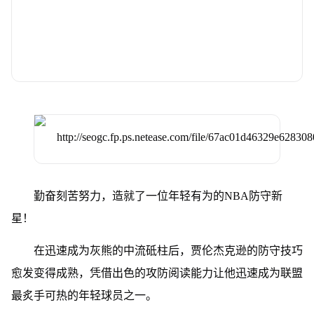
勤奋刻苦努力，造就了一位年轻有为的NBA防守新
星！
在迅速成为灰熊的中流砥柱后，贾伦杰克逊的防守技巧
愈发变得成熟，凭借出色的攻防阅读能力让他迅速成为联盟
最炙手可热的年轻球员之一。