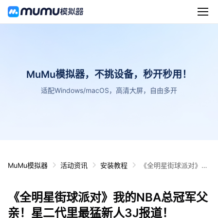
MuMu模拟器，不挑设备，秒开秒用！
适配Windows/macOS，高清大屏，自由多开
MuMu模拟器
活动资讯
安装教程
《全明星街球派对》我
的NBA总冠军父亲！星
二代里最猛新人3J报
《全明星街球派对》我的NBA总冠军父
道！
亲！星二代里最猛新人3J报道！