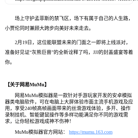
场上守护孟菲斯的禁飞区，场下有属于自己的人生路，
小贾伦同时兼顾大跨步向美好未来走去。
2月19日，这位能联盟未来的门面之一即将上线派对，
准备好见证“灰熊巨兽”的全新诠释了吗，JJJ的封盖盛宴等着
你。
【关于网易MuMu】
网易MuMu模拟器是一款针对手游玩家开发的安卓模拟
器类电脑软件，可在电脑上大屏体验市面主流手机游戏及应
用，享受240帧高帧画面带来的丝滑游戏体验，多开、操作
录制挂机、智能键鼠操作等多样功能满足你不同的游戏需
求，让你轻松游戏成神不伤神！
MuMu模拟器官方网站：
https://mumu.163.com