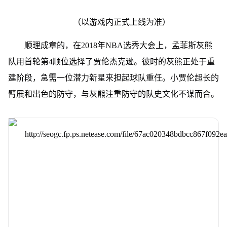
（以游戏内正式上线为准）
顺理成章的，在2018年NBA选秀大会上，孟菲斯灰熊
队用首轮第4顺位选择了贾伦杰克逊。彼时的灰熊正处于重
建阶段，急需一位潜力新星来担起球队重任。小贾伦超长的
臂展和出色的防守，与灰熊注重防守的队史文化不谋而合。