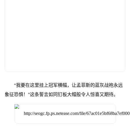
“我要在这里挂上冠军横幅，让孟菲斯的蓝灰战袍永远
象征恐惧！”这条誓言如同钉板大帽般令人惊喜又期待。