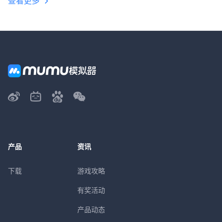
查看更多
产品
资讯
下载
游戏攻略
有奖活动
产品动态