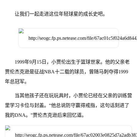
让我们一起走进这位年轻球星的成长史吧。
1999年9月15日，小贾伦出生于篮球世家。他的父亲老
贾伦杰克逊是征战NBA十二载的球员，曾随马刺夺得1999
年总冠军。
当其他孩子还在玩玩具时，小贾伦已经在父亲的训练营
里学习卡位与封盖。“他总说防守赢得戒指，这句话刻进了
我的DNA。”贾伦杰克逊后来回忆道。