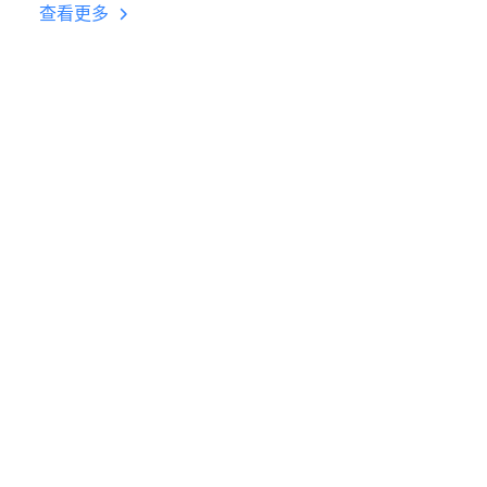
台挂机 按键设置教程
查看更多