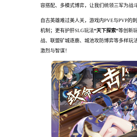
容搭配、多模式博弈，让我们统领三军为战
自古英雄难过美人关，游戏内PVE与PVP的
机制；更有护肝SLG玩法
“天下探索“
等创新
战、联盟矿城逐鹿、城池攻防博弈等多样玩
激烈与智谋！