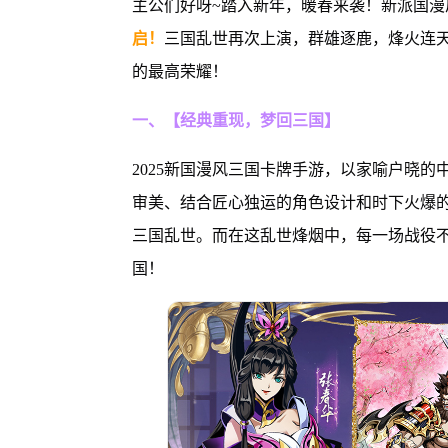
主公们好呀~踏入新年，暖春来袭！新派国漫
启！
三国乱世再次上演，群雄逐鹿，烽火连
的最高荣耀！
一、【经典重现，梦回三国】
2025新国漫风三国卡牌手游，以家喻户晓
审美、结合匠心独运的角色设计和时下火爆
三国乱世。而在这乱世烽烟中，每一场战役
国！