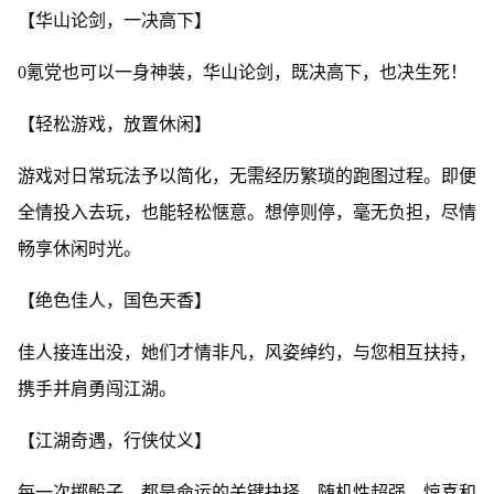
【华山论剑，一决高下】
0氪党也可以一身神装，华山论剑，既决高下，也决生死！
【轻松游戏，放置休闲】
游戏对日常玩法予以简化，无需经历繁琐的跑图过程。即便
全情投入去玩，也能轻松惬意。想停则停，毫无负担，尽情
畅享休闲时光。
【绝色佳人，国色天香】
佳人接连出没，她们才情非凡，风姿绰约，与您相互扶持，
携手并肩勇闯江湖。
【江湖奇遇，行侠仗义】
每一次掷骰子，都是命运的关键抉择。随机性超强，惊喜和