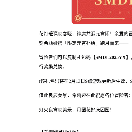
花灯璀璨映春晓，神魔共迎元宵闹！亲爱的
刻希莉娅携「限定元宵补给」踏月而来——
冒险者们可以复制礼包码
【SMDL2025YX】
行奖励兑换。
(该礼包码将在2月13日9点游戏更新后生效
值此良辰美景，
希莉娅在此祝愿各位冒险者
灯火良宵映美景，月圆花好庆团圆！