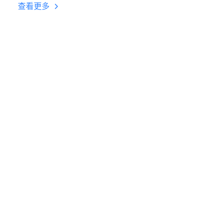
台挂机 按键设置教程
查看更多