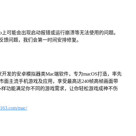
Pro上可能会出现启动报错或运行崩溃等无法使用的问题。
反馈问题，我们会第一时间安排修复。
家开发的安卓模拟器类Mac端软件，专为macOS打造，率先
屏体验市面主流手机游戏及应用，享受最高达240帧高帧画面带
多样功能满足你不同的游戏需求，让你轻松游戏成神不伤
.163.com/mac/