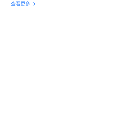
台挂机 按键设置教程
查看更多