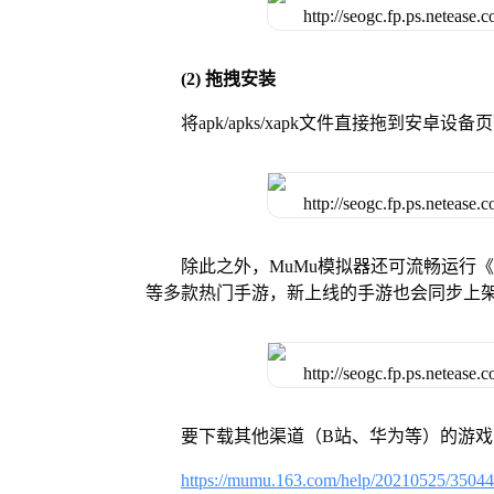
(2) 拖拽安装
将apk/apks/xapk文件直接拖到安
除此之外，MuMu模拟器还可流畅运行
等多款热门手游，新上线的手游也会同步上
要下载其他渠道（B站、华为等）的游
https://mumu.163.com/help/20210525/3504