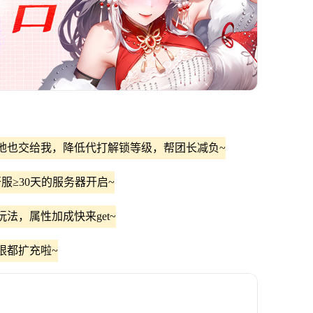
地也交给我，降低代打解锁等级，帮团长减负~
服≥30天的服务器开启~
法，属性加成快来get~
限都扩充啦~