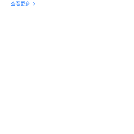
台挂机 按键设置教程
查看更多