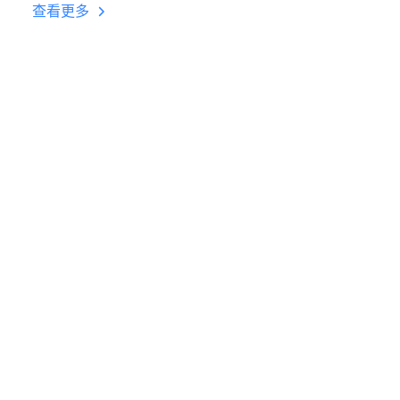
台挂机 按键设置教程
查看更多