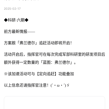
2025-02-17
◆科研·六期◆
前方最新情报——
方案舰「弗兰德尔」追赶活动即将开启！
活动开启后，指挥官可在每次完成军部科研室的研发项目后
额外获得一定数量的「蓝图：弗兰德尔」。
※该加速活动可与【定向追赶】功能叠加
以上信息还请指挥官注意！(`・ω・´)ゞ