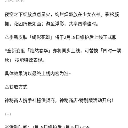
2025-02-19
夜空之下绽放点点星火，绚烂烟盛放在少女衣袖。彩松簇
拥，花团绮景如画；游鱼浮影，共享四季佳时。
△季新皮肤「绮彩花颂」将于2月19日维护后上线正式服
*全新姿度「灿然春华」亦将同步上线，可替换「四时一隅·
秋」 技能特效表现。
具体效果请以最终上线内容为准~
△获取方式
神秘商人携手神秘供货商，神秘商店·特别版活动开启！
↓↓↓
※活动时间：2月19日维护后-3月18日23:59