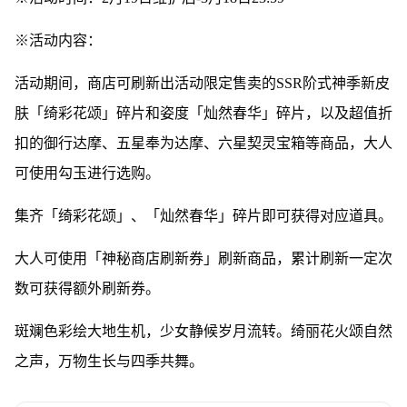
※活动内容：
活动期间，商店可刷新出活动限定售卖的SSR阶式神季新皮
肤「绮彩花颂」碎片和姿度「灿然春华」碎片，以及超值折
扣的御行达摩、五星奉为达摩、六星契灵宝箱等商品，大人
可使用勾玉进行选购。
集齐「绮彩花颂」、「灿然春华」碎片即可获得对应道具。
大人可使用「神秘商店刷新券」刷新商品，累计刷新一定次
数可获得额外刷新券。
斑斓色彩绘大地生机，少女静候岁月流转。绮丽花火颂自然
之声，万物生长与四季共舞。