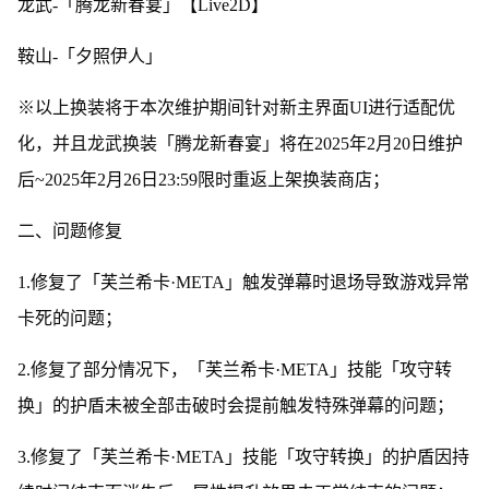
龙武-「腾龙新春宴」【Live2D】
鞍山-「夕照伊人」
※以上换装将于本次维护期间针对新主界面UI进行适配优
化，并且龙武换装「腾龙新春宴」将在2025年2月20日维护
后~2025年2月26日23:59限时重返上架换装商店；
二、问题修复
1.修复了「芙兰希卡·META」触发弹幕时退场导致游戏异常
卡死的问题；
2.修复了部分情况下，「芙兰希卡·META」技能「攻守转
换」的护盾未被全部击破时会提前触发特殊弹幕的问题；
3.修复了「芙兰希卡·META」技能「攻守转换」的护盾因持