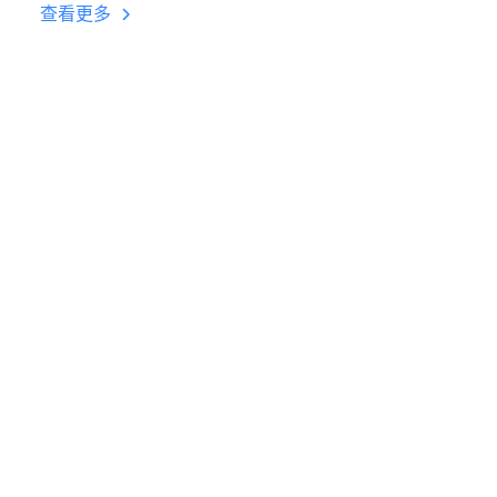
台挂机 按键设置教程
查看更多