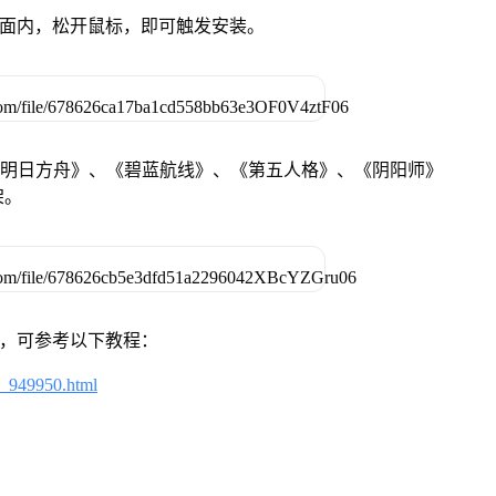
卓设备页面内，松开鼠标，即可触发安装。
《明日方舟》、《碧蓝航线》、《第五人格》、《阴阳师》
架。
戏，可参考以下教程：
4_949950.html