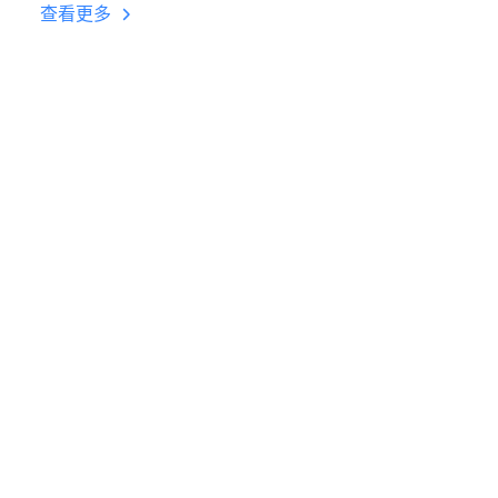
台挂机 按键设置教程
查看更多