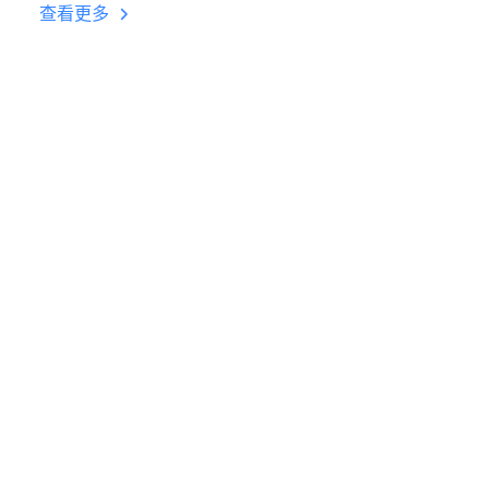
台挂机 按键设置教程
查看更多