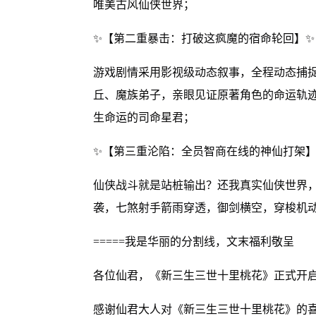
唯美古风仙侠世界；
✨【第二重暴击：打破这疯魔的宿命轮回】✨
游戏剧情采用影视级动态叙事，全程动态捕
丘、魔族弟子，亲眼见证原著角色的命运轨
生命运的司命星君；
✨【第三重沦陷：全员智商在线的神仙打架】
仙侠战斗就是站桩输出？还我真实仙侠世界
袭，七煞射手箭雨穿透，御剑横空，穿梭机
=====我是华丽的分割线，文末福利敬呈
各位仙君，《新三生三世十里桃花》正式开
感谢仙君大人对《新三生三世十里桃花》的