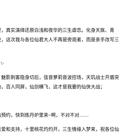
捉，真实演绎还原白浅和夜华的三生虐恋。化身天族、青
迹，这次我与各位仙君大人不再是旁观者，而是亲手改写三
✨
，魅影刺客隐身切后，弦音萝莉音波控场，天玑战士开盾突
动，百人同屏，仙剑横飞，这才是我要的仙侠大战；
启预约，快到炼丹炉里来~啊，不对不对……
喜爱和支持，十里桃花灼灼开，三生情缘入梦来，祝各位仙