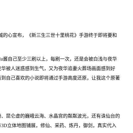
诚的心宣布，《新三生三世十里桃花》手游终于即将要和
u酱自己至少三刷以上，每刷一次，还是会被白浅与夜华
夜华被人迷惑感到生气，又为夜华追妻火葬场画面感到好
看到自己喜欢的小说即将通过手游高度还原，让我这个原著
纷、昆仑虚的巍峨云海、水晶宫的粼粼波光，还有诛仙台的
平方3D立体地图铺展，修仙、采药、炼丹，御剑，真实代入