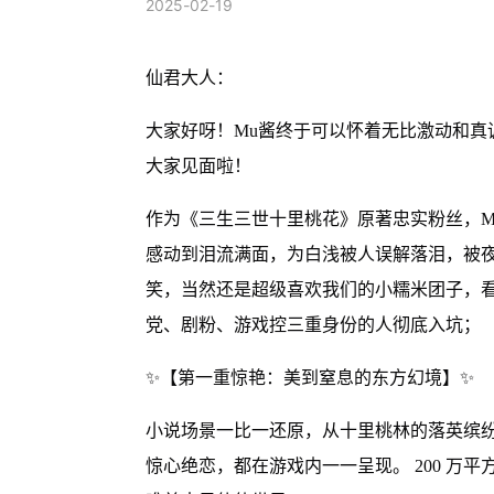
2025-02-19
仙君大人：
大家好呀！Mu酱终于可以怀着无比激动和真
大家见面啦！
作为《三生三世十里桃花》原著忠实粉丝，M
感动到泪流满面，为白浅被人误解落泪，被
笑，当然还是超级喜欢我们的小糯米团子，
党、剧粉、游戏控三重身份的人彻底入坑；
✨【第一重惊艳：美到窒息的东方幻境】✨
小说场景一比一还原，从十里桃林的落英缤
惊心绝恋，都在游戏内一一呈现。 200 万