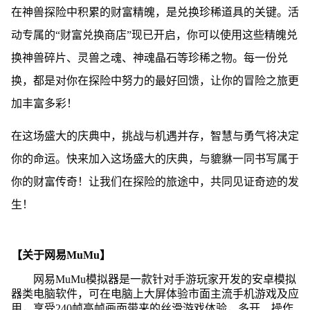
在神兽探险中积累的财富精魄，是兑换珍稀道具的关键。活
动专属的“财富兑换商店”现已开启，你可以使用这些精魄兑
换神兽碎片、灵兽之魂、神魂晶石等珍稀之物。每一份兑
换，都是对你在探险中努力的最好回馈，让你的冒险之旅更
加丰富多彩！
在这场盛大的庆典中，挑战与机遇并存，智慧与勇气将决定
你的命运。快来加入这场盛大的庆典，与貔貅一同书写属于
你的财富传奇！让我们在探险的旅途中，共同见证奇迹的发
生！
【关于网易MuMu】
网易MuMu模拟器是一款针对手游玩家开发的安卓模拟
器类电脑软件，可在电脑上大屏体验市面主流手机游戏及应
用，享受240帧高帧画面带来的丝滑游戏体验，多开、操作