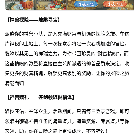
【神兽探险——貔貅寻宝】
派遣你的神兽小队，踏入充满财富与机遇的探险之旅。在这
片神秘的土地上，每一次探索都将是一次心跳加速的冒险。
貔貅以其无上的祥瑞之力，为你带回珍贵的“财富精魄”，而
这些精魄的数量将直接由主公所派遣的神兽品质来决定。收
集更多的财富精魄，解锁更高级别的奖励，让你的探险之旅
满载而归！
【神兽赠礼——签到领貔貅福泽】
貔貅庇佑，福泽众生。活动期间，只需每日登录游戏，即可
领取由貔貅神兽准备的海量道具。海量资源、专属道具等你
来领，助力你在冒险之路上更快成长，不容错过！