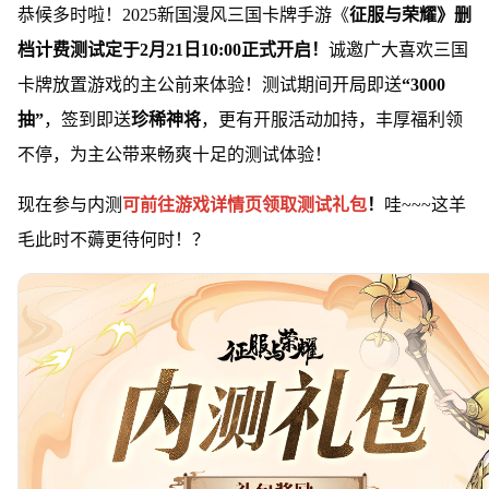
恭候多时啦！2025新国漫风三国卡牌手游《
征服与荣耀》删
档计费测试定于2月21日10:00正式开启！
诚邀广大喜欢三国
卡牌放置游戏的主公前来体验！测试期间开局即送
“3000
抽”
，签到即送
珍稀神将
，更有开服活动加持，丰厚福利领
不停，为主公带来畅爽十足的测试体验！
现在参与内测
可前往游戏详情页领取测试礼包
！
哇~~~这羊
毛此时不薅更待何时！？