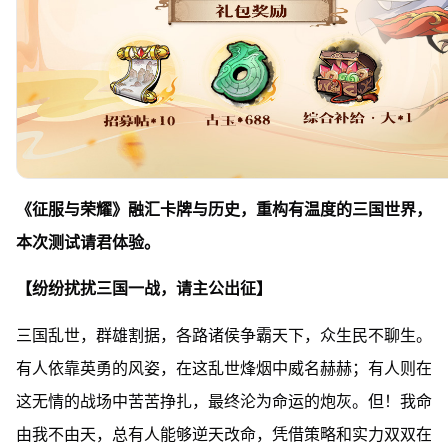
《征服与荣耀》融汇卡牌与历史，重构有温度的三国世界，
本次测试请君体验。
【纷纷扰扰三国一战，请主公出征】
三国乱世，群雄割据，各路诸侯争霸天下，众生民不聊生。
有人依靠英勇的风姿，在这乱世烽烟中威名赫赫；有人则在
这无情的战场中苦苦挣扎，最终沦为命运的炮灰。但！我命
由我不由天，总有人能够逆天改命，凭借策略和实力双双在