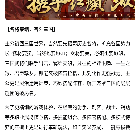
【名将集结，智斗三国】
主公初回三国世界，当然要先招募历史名将，扩充各国势力
啦~猛将要猛，当然也要够帅；女将要美，必须也要够飒。
三国武将们联手出击，羁绊交织，过往的相逢恨晚、一生之
敌、君臣挚友，都能突破阵营桎梏，此刻化作更强战力。主
公更是灵活运用计策，巧妙搭配阵容，解开笼罩三国的层层
谜团的破局者。
为了更精细的游戏体验，在经典的射手、刺客、战士、辅助
等多职业武将随心搭，多技能组合、多阵容搭配、多模式博
弈的基础上更是进行革新玩法，如自定义养成，一键零损换