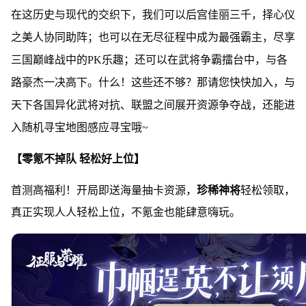
在这历史与现代的交织下，我们可以后宫佳丽三千，择心仪
之美人协同助阵；也可以在无尽征程中成为最强霸主，尽享
三国巅峰战中的PK乐趣；还可以在武将争霸擂台中，与各
路豪杰一决高下。什么！这些还不够？那请您快快加入，与
天下各国异化武将对抗、联盟之间展开资源争夺战，还能进
入随机寻宝地图感应寻宝哦~
【零氪不掉队 轻松好上位】
首测高福利！开局即送海量抽卡资源，
珍稀神将
轻松领取，
真正实现人人轻松上位，不氪金也能肆意嗨玩。