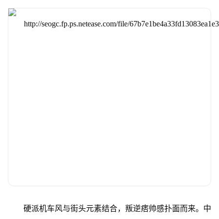
硬派机车风与街头元素结合，叛逆痞帅感扑面而来。中