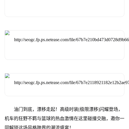
油门到底，漂移走起！高级时装[极限漂移]闪耀登场，
机车的狂野不羁与篮球的热血激情在这里碰撞交融，邀你一
同解锁这场风格跨界的潮流盛宴！