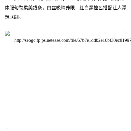
体服勾勒柔美线条，白丝吸睛养眼，红白黑撞色搭配让人浮
想联翩。