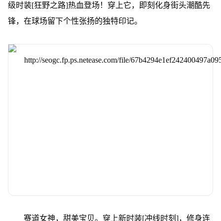
级时装[狂野之路]热血登场！穿上它，即刻化身街头潮酷先
锋，在球场留下个性张扬的独特印记。
赛道女神，甜美宝贝。穿上新时装[冲线时刻]，修身连