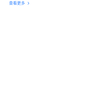
台挂机 按键设置教程
查看更多