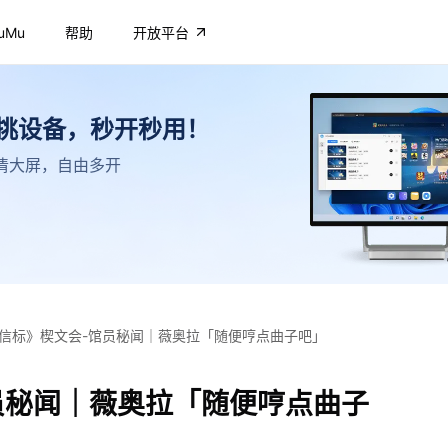
uMu
帮助
开放平台
不挑设备，秒开秒用！
，高清大屏，自由多开
信标》楔文会-馆员秘闻｜薇奥拉「随便哼点曲子吧」
员秘闻｜薇奥拉「随便哼点曲子