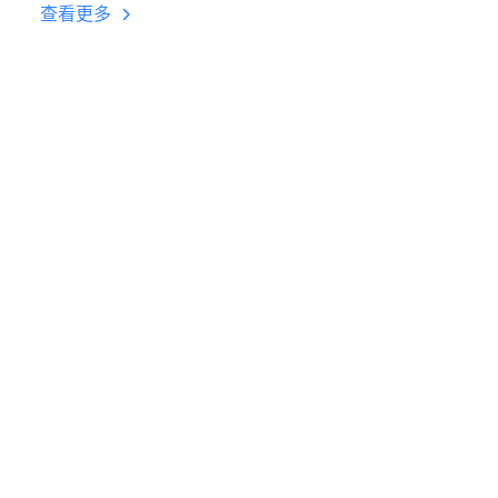
台挂机 按键设置教程
查看更多