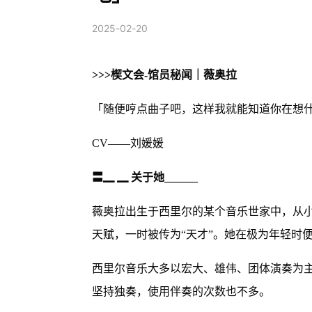
2025-02-20
>>>楔文会-馆员秘闻｜薇奥拉
「随便哼点曲子吧，这样我就能知道你在想
CV——刘媛媛
〓▁ ▁ 关于她______
薇奥拉出生于西里尔的某个音乐世家中，从
天赋，一时被传为“天才”。她在极为年轻时
西里尔音乐大多以宏大、雄伟、团体演奏为
坚持独奏，使用伴奏的次数也不多。