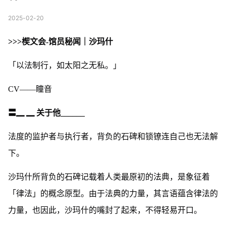
2025-02-20
>>>楔文会-馆员秘闻｜沙玛什
「以法制行，如太阳之无私。」
CV——瞳音
〓▁ ▁ 关于他______
法度的监护者与执行者，背负的石碑和锁镣连自己也无法解
下。
沙玛什所背负的石碑记载着人类最原初的法典，是象征着
「律法」的概念原型。由于法典的力量，其言语蕴含律法的
力量，也因此，沙玛什的嘴封了起来，不得轻易开口。