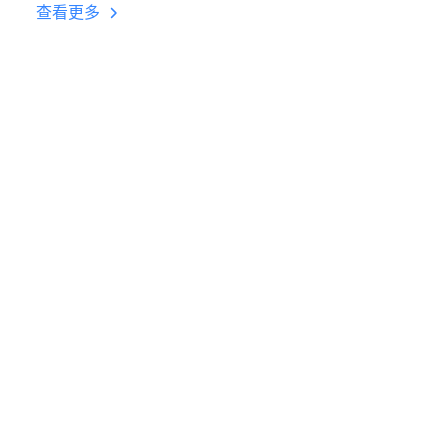
台挂机 按键设置教程
查看更多