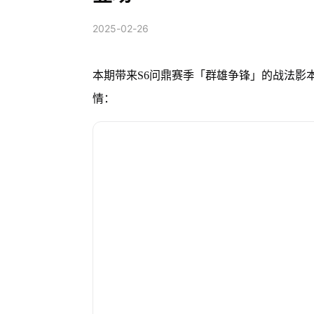
2025-02-26
本期带来S6问鼎赛季「群雄争锋」的战法影
情：