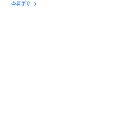
台挂机 按键设置教程
查看更多