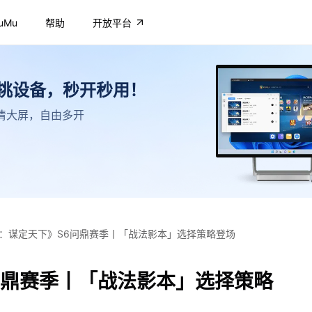
uMu
帮助
开放平台
不挑设备，秒开秒用！
，高清大屏，自由多开
：谋定天下》S6问鼎赛季丨「战法影本」选择策略登场
问鼎赛季丨「战法影本」选择策略