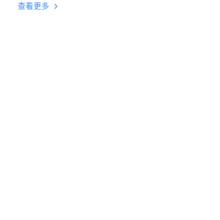
台挂机 按键设置教程
查看更多