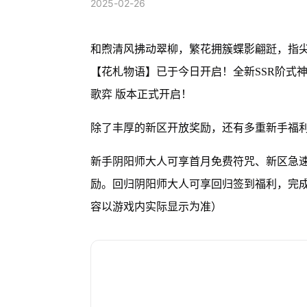
2025-02-26
和煦清风拂动翠柳，繁花拥簇蝶影翩跹，指
【花札物语】已于今日开启！全新SSR阶式神 
歌弈 版本正式开启！
除了丰厚的新区开放奖励，还有多重新手福
新手阴阳师大人可享首月免费符咒、新区急速育
励。回归阴阳师大人可享回归签到福利，完成
容以游戏内实际显示为准）