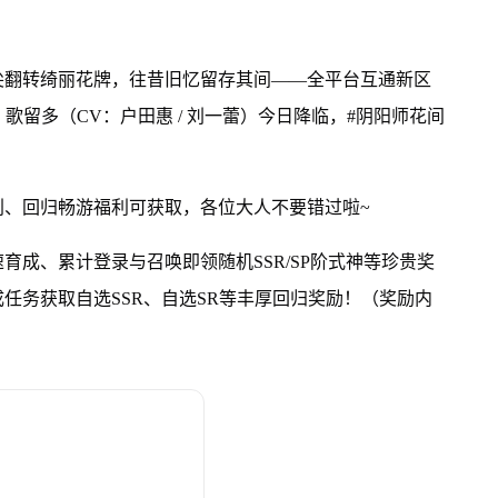
尖翻转绮丽花牌，往昔旧忆留存其间——全平台互通新区
歌留多（CV：户田惠 / 刘一蕾）今日降临，#阴阳师花间
利、回归畅游福利可获取，各位大人不要错过啦~
成、累计登录与召唤即领随机SSR/SP阶式神等珍贵奖
任务获取自选SSR、自选SR等丰厚回归奖励！（奖励内