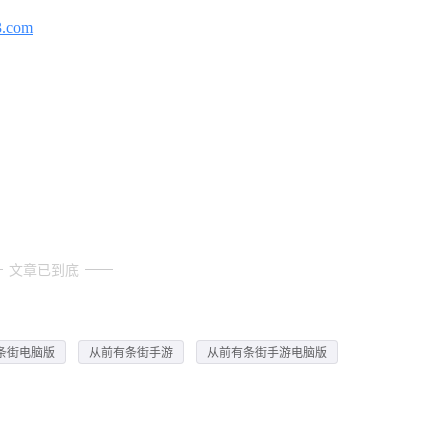
3.com
文章已到底
条街电脑版
从前有条街手游
从前有条街手游电脑版