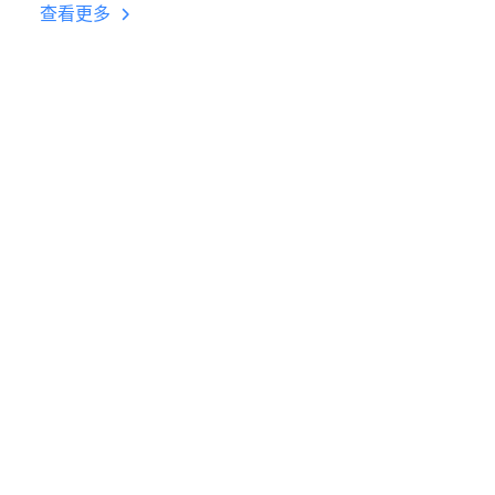
台挂机 按键设置教程
查看更多