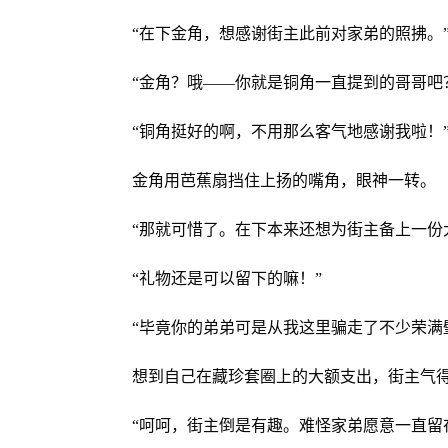
“在下金角，想感谢街主此前对家弟的照拂。
“金角？哦——你就是铜角一直提到的哥哥吧
“铜角挺好的啊，不用那么客气地感谢我啦！
金角用芭蕉扇挡住上扬的嘴角，眼神一转。
“那就可惜了。在下本来还想为街主备上一份
“礼物还是可以留下的嘛！”
“毕竟你的弟弟可是从我这里骗走了不少荣满
想到自己在藏珍套圈上的大额支出，街主气
“呵呵，街主倒是有趣。难怪家弟愿意一直留