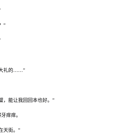
”
？”
”
大礼的……”
璧，能让我回回本也好。”
得牙痒痒。
在天街。”