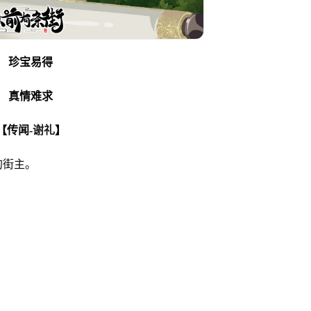
珍宝易得
真情难求
【传闻-
谢礼
】
的街主。