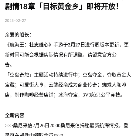
剧情18章「目标黄金乡」即将开放！
2025-02-27
亲爱的船长：
《航海王：壮志雄心》手游于
2月27日
进行周版本更新，更
新时间可能会根据实际情况有所调整，请留意官方公
告。
「空岛奇旅」主题活动持续进行中；空岛夺金，夺取黄金大
宝藏；可爱街大亨，云端经商成为商业传奇；蜘蛛人咖啡
店，制作咖啡经营店铺；冰海夺宝，3V3船只公平竞技。
全新内容
>>>桑尼来信2月26日20:00桑尼来信揭秘最新航海情报，登
录可在邮件中领取金币*520。