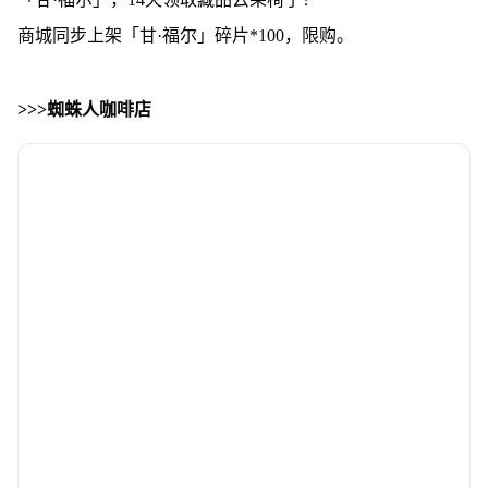
商城同步上架「甘·福尔」碎片*100，限购。
>>>蜘蛛人咖啡店