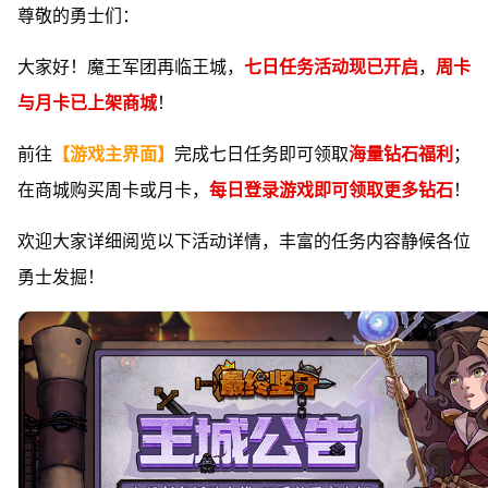
尊敬的勇士们：
大家好！魔王军团再临王城，
七日任务活动现已开启
，
周卡
与月卡已上架商城
！
前往
【游戏主界面】
完成七日任务即可领取
海量钻石福利
；
在商城购买周卡或月卡，
每日登录游戏即可领取更多钻石
！
欢迎大家详细阅览以下活动详情，丰富的任务内容静候各位
勇士发掘！