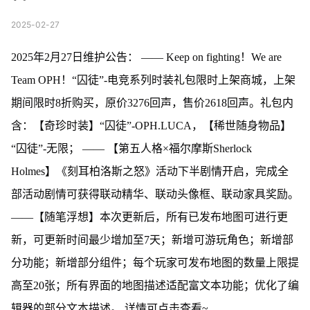
2025-02-27
2025年2月27日维护公告： —— Keep on fighting！We are
Team OPH！“囚徒”-电竞系列时装礼包限时上架商城，上架
期间限时8折购买，原价3276回声，售价2618回声。礼包内
含：【奇珍时装】“囚徒”-OPH.LUCA，【稀世随身物品】
“囚徒”-无限； —— 【第五人格×福尔摩斯Sherlock
Holmes】《刻耳柏洛斯之怒》活动下半剧情开启，完成全
部活动剧情可获得联动精华、联动头像框、联动家具奖励。
——【随笔浮想】本次更新后，所有已发布地图可进行更
新，可更新时间最少增加至7天；新增可游玩角色；新增部
分功能；新增部分组件；每个玩家可发布地图的数量上限提
高至20张；所有界面的地图描述适配富文本功能；优化了编
辑器的部分文本描述。 详情可点击查看~