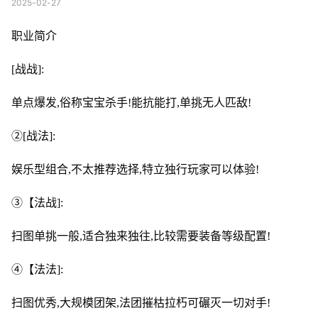
2025-02-27
职业简介
[战战]:
单点爆发,俗称宝宝杀手!能抗能打,单挑无人匹敌!
②[战法]:
娱乐型组合,不太推荐选择,特立独行玩家可以体验!
③【法战]:
扫图单挑一般,适合独来独往,比较需要装备等级配置!
④【法法]:
扫图优秀,大规模团架,法团摧枯拉朽可碾灭一切对手!