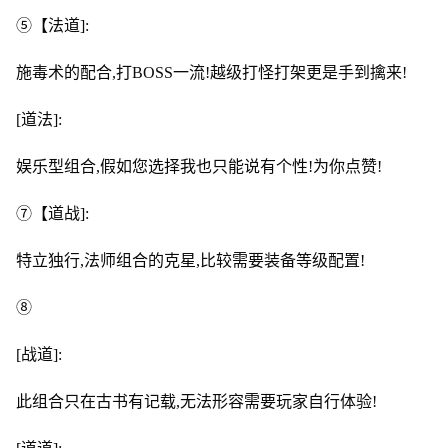
⑤【法道]:
施毒术的配合,打BOSS一流!越级打怪打架更是手到擒来!
[道法]:
娱乐型组合,假如您选择我也只能说有个性!为你点赞!
⑦【道战]:
特立独行,法师组合的克星,比较需要装备等级配置!
⑧
[战道]:
此组合只在古书有记载,无法形容需要玩家自行体验!