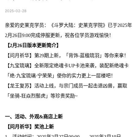
2025-02-28
亲爱的史莱克学员：《斗罗大陆：史莱克学院》已于2025年
2月26日9:00完成停服更新，祝各位学员游戏愉快！
【2月26日版本更新简介】
【问月祈华】第29期上新，「背饰-蓝楹琉羽」等你来拿！
【九宝琉璃】全新限定绝魂卡UP卡池来袭，装配新绝魂卡
「绝·九宝琉璃·宁荣荣」使你的实力更上一层楼吧！
【龙王复苏】活动上线，与宗门成员一起击退凶兽，赢取
「坐骑-狂焱烈鬃虎」等珍贵奖励~
一、活动、外观&商店上新
【问月祈华】奖池上新
1、活动时间：2025年2月27日00:00——2025年3月19日