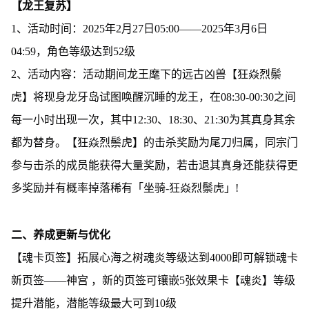
【龙王复苏】
1、活动时间：2025年2月27日05:00——2025年3月6日
04:59，角色等级达到52级
2、活动内容：活动期间龙王麾下的远古凶兽【狂焱烈鬃
虎】将现身龙牙岛试图唤醒沉睡的龙王，在08:30-00:30之间
每一小时出现一次，其中12:30、18:30、21:30为其真身其余
都为替身。【狂焱烈鬃虎】的击杀奖励为尾刀归属，同宗门
参与击杀的成员能获得大量奖励，若击退其真身还能获得更
多奖励并有概率掉落稀有「坐骑-狂焱烈鬃虎」!
二、养成更新与优化
【魂卡页签】拓展心海之树魂炎等级达到4000即可解锁魂卡
新页签——神宫 ，新的页签可镶嵌5张效果卡【魂炎】等级
提升潜能，潜能等级最大可到10级