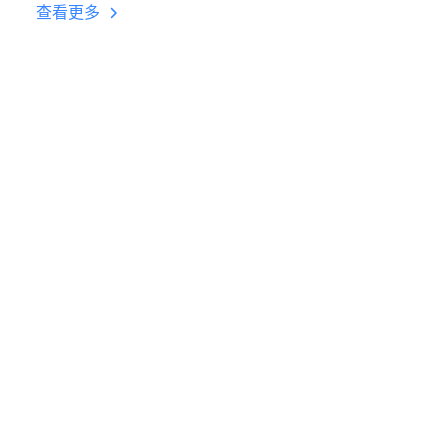
台挂机 按键设置教程
查看更多