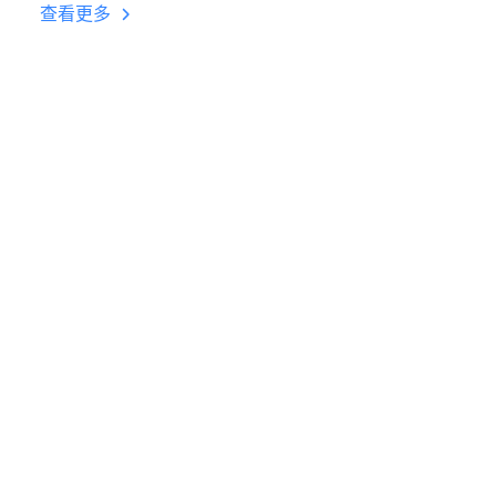
台挂机 按键设置教程
查看更多