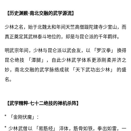
【历史渊薮·南北交融的武学源流】
少林之名，始于北魏太和年间天竺高僧跋陀建寺少室山，而
真正奠定其武林泰斗地位的，却是与昆仑派的千年羁绊。
明武宗年间，少林与昆仑派以武会友，以 「罗汉拳」 换得
昆仑绝技 「潭腿」，自此少林武学体系更添刚柔并济之
妙，南北交融的武学脉络成就 「天下武功出少林」 的盛
名。
【武学精粹·七十二绝技的禅机杀阵】
「金刚伏魔」：
少林武僧以 「易筋经」 淬体，筋骨如铁，拳出如雷，一