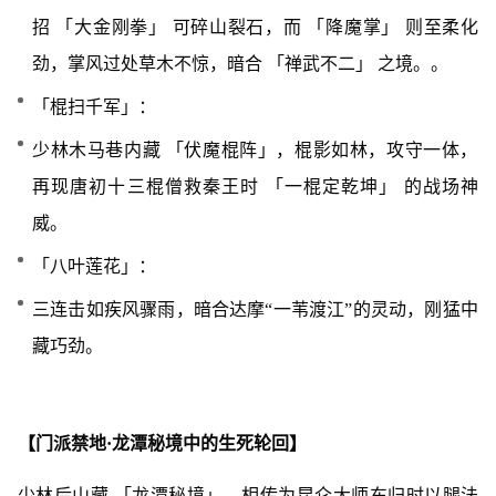
招 「大金刚拳」 可碎山裂石，而 「降魔掌」 则至柔化
劲，掌风过处草木不惊，暗合 「禅武不二」 之境。。
「棍扫千军」：
少林木马巷内藏 「伏魔棍阵」，棍影如林，攻守一体，
再现唐初十三棍僧救秦王时 「一棍定乾坤」 的战场神
威。
「八叶莲花」：
三连击如疾风骤雨，暗合达摩“一苇渡江”的灵动，刚猛中
藏巧劲。
【门派禁地·龙潭秘境中的生死轮回】
少林后山藏 「龙潭秘境」，相传为昆仑大师东归时以腿法