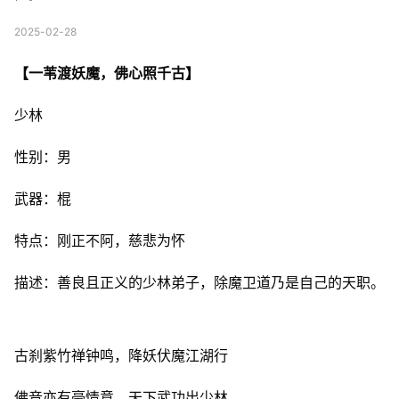
2025-02-28
【一苇渡妖魔，佛心照千古】
少林
性别：男
武器：棍
特点：刚正不阿，慈悲为怀
描述：善良且正义的少林弟子，除魔卫道乃是自己的天职。
古刹紫竹禅钟鸣，降妖伏魔江湖行
佛音亦有豪情意，天下武功出少林