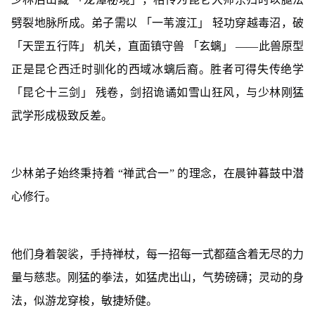
劈裂地脉所成。弟子需以 「一苇渡江」 轻功穿越毒沼，破
「天罡五行阵」 机关，直面镇守兽 「玄螭」 ——此兽原型
正是昆仑西迁时驯化的西域冰螭后裔。胜者可得失传绝学
「昆仑十三剑」 残卷，剑招诡谲如雪山狂风，与少林刚猛
武学形成极致反差。
少林弟子始终秉持着 “禅武合一” 的理念，在晨钟暮鼓中潜
心修行。
他们身着袈裟，手持禅杖，每一招每一式都蕴含着无尽的力
量与慈悲。刚猛的拳法，如猛虎出山，气势磅礴；灵动的身
法，似游龙穿梭，敏捷矫健。