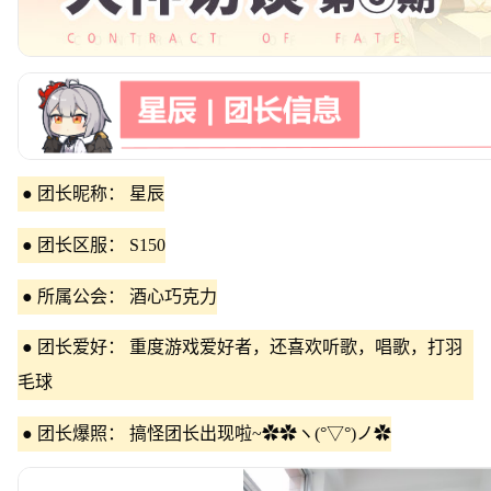
● 团长昵称： 星辰
● 团长区服： S150
● 所属公会： 酒心巧克力
● 团长爱好： 重度游戏爱好者，还喜欢听歌，唱歌，打羽
毛球
● 团长爆照： 搞怪团长出现啦~✿✿ヽ(°▽°)ノ✿