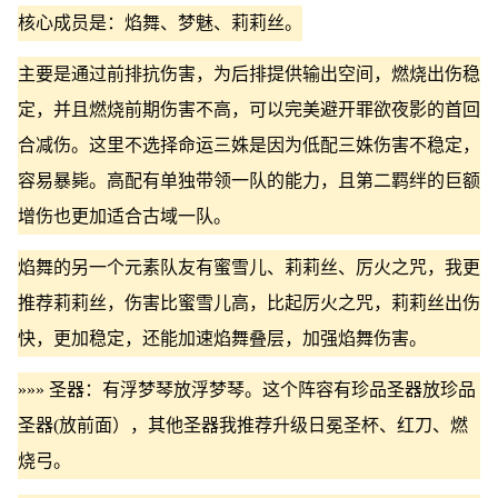
核心成员是：焰舞、梦魅、莉莉丝。
主要是通过前排抗伤害，为后排提供输出空间，燃烧出伤稳
定，并且燃烧前期伤害不高，可以完美避开罪欲夜影的首回
合减伤。这里不选择命运三姝是因为低配三姝伤害不稳定，
容易暴毙。高配有单独带领一队的能力，且第二羁绊的巨额
增伤也更加适合古域一队。
焰舞的另一个元素队友有蜜雪儿、莉莉丝、厉火之咒，我更
推荐莉莉丝，伤害比蜜雪儿高，比起厉火之咒，莉莉丝出伤
快，更加稳定，还能加速焰舞叠层，加强焰舞伤害。
»»» 圣器：有浮梦琴放浮梦琴。这个阵容有珍品圣器放珍品
圣器(放前面），其他圣器我推荐升级日冕圣杯、红刀、燃
烧弓。