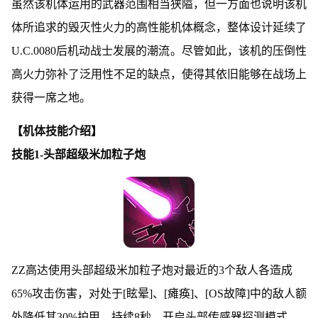
虽然该机体运用的武器范围相当狭隘，但一方面也说明该机
体所追求的毁灭性火力的高性能机体概念，整体设计延续了
U.C.0080后机动战士发展的潮流。尽管如此，该机的压倒性
高火力弥补了泛用性不足的缺点，使得其依旧能够在战场上
获得一席之地。
【机体技能介绍】
技能1-头部超级米加粒子炮
ZZ高达使用头部超级米加粒子炮对最近的3个敌人各造成
65%攻击伤害，对处于[眩晕]、[瘫痪]、[OS故障]中的敌人额
外降低其30%护甲，持续8秒。开启头部传感器探测模式，