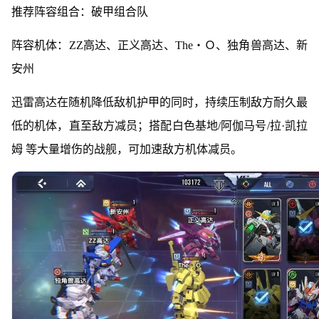
推荐阵容组合：破甲组合队
阵容机体：ZZ高达、正义高达、The・Ｏ、独角兽高达、新
安州
迅雷高达在随机降低敌机护甲的同时，持续压制敌方耐久最
低的机体，直至敌方减员；搭配白色基地/阿伽马号/拉·凯拉
姆 等大量增伤的战舰，可加速敌方机体减员。