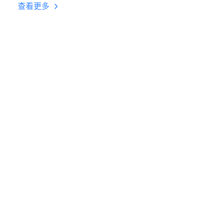
台挂机 按键设置教程
查看更多