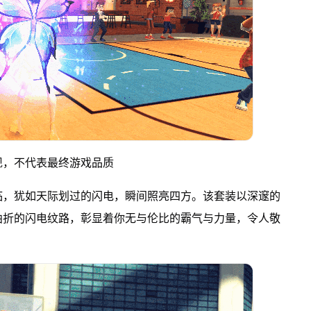
现，不代表最终游戏品质
临，犹如天际划过的闪电，瞬间照亮四方。该套装以深邃的
曲折的闪电纹路，彰显着你无与伦比的霸气与力量，令人敬