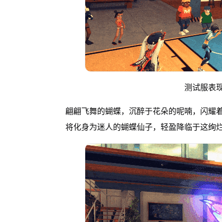
测试服表
翩翩飞舞的蝴蝶，沉醉于花朵的呢喃，闪耀
将化身为迷人的蝴蝶仙子，轻盈降临于这绚