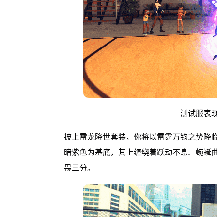
测试服表
披上雷龙降世套装，你将以雷霆万钧之势降
暗紫色为基底，其上缠绕着跃动不息、蜿蜒
畏三分。