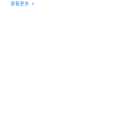
台挂机 按键设置教程
查看更多