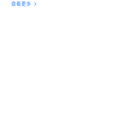
台挂机 按键设置教程
查看更多