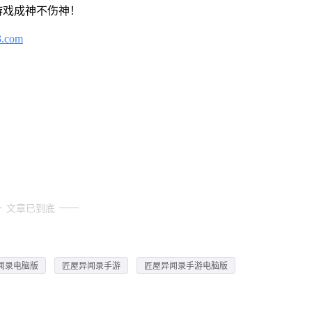
游戏成神不伤神！
3.com
文章已到底
闻录电脑版
匠屋异闻录手游
匠屋异闻录手游电脑版