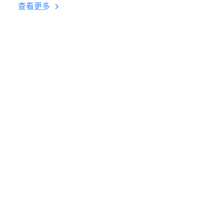
台挂机 按键设置教程
查看更多