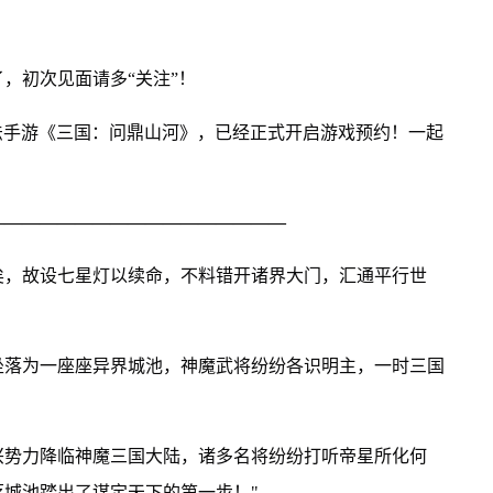
，初次见面请多“关注”！
法手游《三国：问鼎山河》，已经正式开启游戏预约！一起
—————————————————
矣，故设七星灯以续命，不料错开诸界大门，汇通平行世
坐落为一座座异界城池，神魔武将纷纷各识明主，一时三国
兴势力降临神魔三国大陆，诸多名将纷纷打听帝星所化何
城池踏出了谋定天下的第一步！"