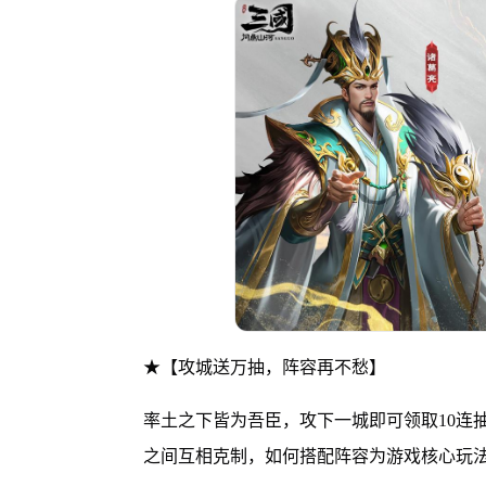
★【攻城送万抽，阵容再不愁】
率土之下皆为吾臣，攻下一城即可领取10连
之间互相克制，如何搭配阵容为游戏核心玩