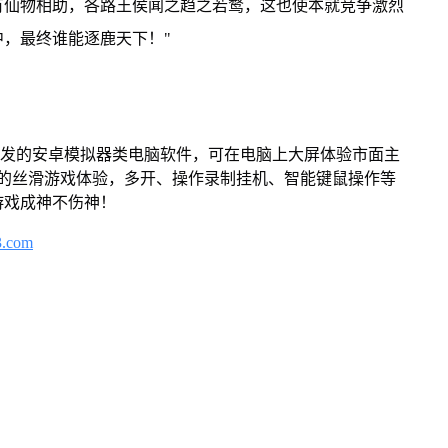
有仙物相助，各路王侯闻之趋之若鹜，这也使本就竞争激烈
，最终谁能逐鹿天下！"
开发的安卓模拟器类电脑软件，可在电脑上大屏体验市面主
来的丝滑游戏体验，多开、操作录制挂机、智能键鼠操作等
游戏成神不伤神！
3.com