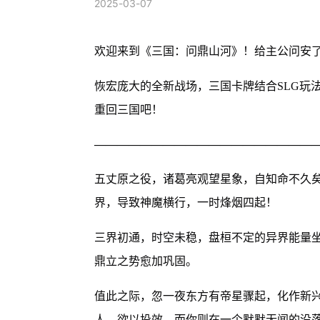
2025-03-07
欢迎来到《三国：问鼎山河》！给主公问安了
恢宏庞大的全新战场，三国卡牌结合SLG玩
重回三国吧！
———————————————————
五丈原之役，诸葛亮观望星象，自知命不久
界，导致神魔横行，一时烽烟四起！
三界初通，时空未稳，盘桓不定的异界能量
鼎立之势愈加巩固。
值此之际，忽一夜东方有帝星骤起，化作新
人，欲以投效，而你则在一个默默无闻的没落