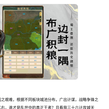
城之艰难，根据不同板块城池分布，广出计谋，战略争锋之
其右，谁才是乱世中的真正王者？且看我三十六计攻城天