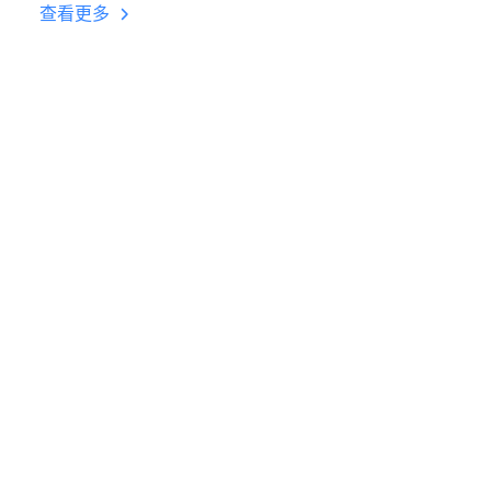
台挂机 按键设置教程
查看更多