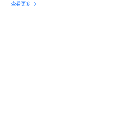
台挂机 按键设置教程
查看更多