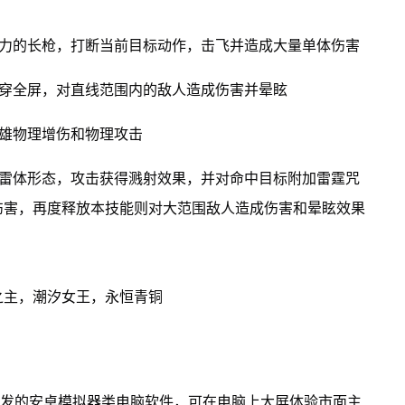
之力的长枪，打断当前目标动作，击飞并造成大量单体伤害
贯穿全屏，对直线范围内的敌人造成伤害并晕眩
英雄物理增伤和物理攻击
入雷体形态，攻击获得溅射效果，并对命中目标附加雷霆咒
伤害，再度释放本技能则对大范围敌人造成伤害和晕眩效果
之主，潮汐女王，永恒青铜
开发的安卓模拟器类电脑软件，可在电脑上大屏体验市面主