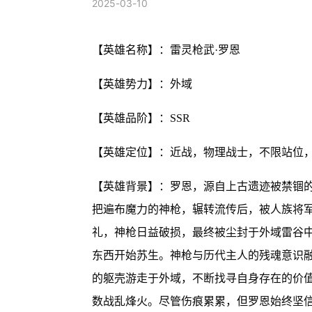
2025-03-10
【英雄名称】：雷灵枪武·罗恩
【英雄势力】：外域
【英雄品阶】：SSR
【英雄定位】：近战，物理战士，不限站位
【英雄背景】：罗恩，源自上古遗迹被禁锢
把遍布魔力的神枪，辗转流传后，被人族将
礼，神枪日益破损，最终被尘封于外域雷谷中
东西开始苏生。神枪与历代主人的残魂意识
的躯壳游走于外域，不断找寻自身存在的价
数战乱烽火。尽管伤痕累累，但罗恩始终坚