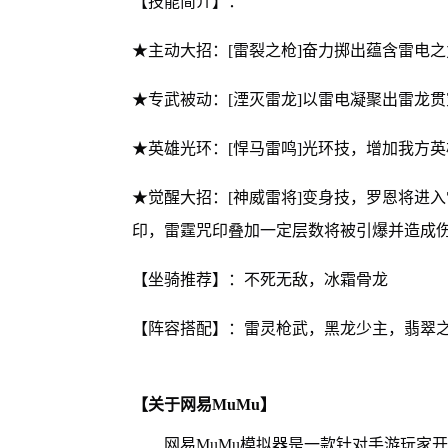
【技能简介】：
★主动大招：[雷裂之枪]奋力掷出蕴含雷电
★专武被动：[湮灭雷龙]以雷电凝聚出雷龙
★英雄光环：[悍马雷鸣]光环技，增加我方
★觉醒大招：[神威雷将]变身技，罗恩将进
印，雷霆咒印叠加一定层数将被引爆并造成
【坐骑推荐】：不死无敌，冰霜骨龙
【阵容搭配】：雷灵枪武，黑龙少主，翡翠
【关于网易MuMu】
网易MuMu模拟器是一款针对手游玩家