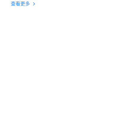
台挂机 按键设置教程
查看更多