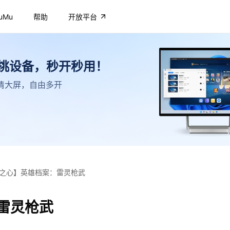
uMu
帮助
开放平台
不挑设备，秒开秒用！
，高清大屏，自由多开
之心】英雄档案：雷灵枪武
雷灵枪武