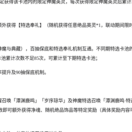
唤必定获得该卡池内的限定神魔英灵，每次获得限定神魔英灵后累
可额外获得【特选奉礼】（随机获得任意绝品英灵*1，联动期间限
；
括神魔与典藏），百抽保底和特选奉礼机制互通。不同期特选卡池
池累计次数不足85次，可累计至下期特选卡池；
率提升及90抽保底机制。
星耀召唤「潭渊鹿鸣」「岁序琼华」及神魔特选召唤「潭渊鹿鸣·特
数即可额外获得净魂、随机绝品饰品等特定奖励（具体奖励内容