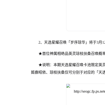
2、天选星耀召唤「岁序琼华」将于3月12日10
★首位神属相绝品英灵琼枝扶桑召唤概
★说明：本期天选星耀召唤卡池限定英灵
姬鹿昭依、琼枝扶桑仅可分别于对应的「天