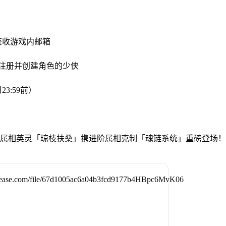
查收游戏内邮箱
有注册并创建角色的少侠
3:59前）
神属相英灵「琼枝扶桑」携进阶属相克制「魂链系统」重磅登场！