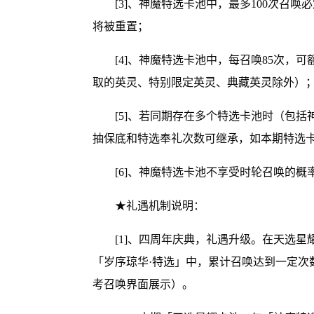
[3]、神魔特选卡池中，最多100次召
将被重置；
[4]、神魔特选卡池中，每召唤85次，
取的英灵、特别限定英灵、典藏英灵除外）
[5]、若同期存在多个特选卡池时（包
抽保底和特选奉礼次数可继承，如本期特选卡
[6]、神魔特选卡池不享受时轮召唤的概
★礼遇机制说明：
[1]、四周年庆典，礼遇升级。在天选
「岁序琼华·特选」中，累计召唤达到一定次
考召唤界面展示）。