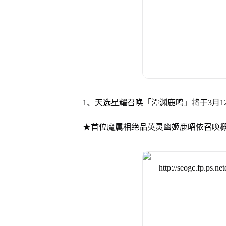
1、天选星耀召唤「潭渊鹿鸣」将于3月12日10
★首位魔属相绝品英灵幽姬鹿昭依召唤