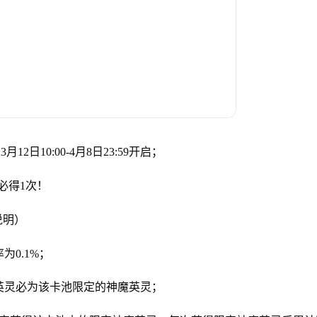
日10:00-4月8日23:59开启；
必得1次！
说明）
为0.1%；
品英灵必为该卡池限定的神魔英灵；