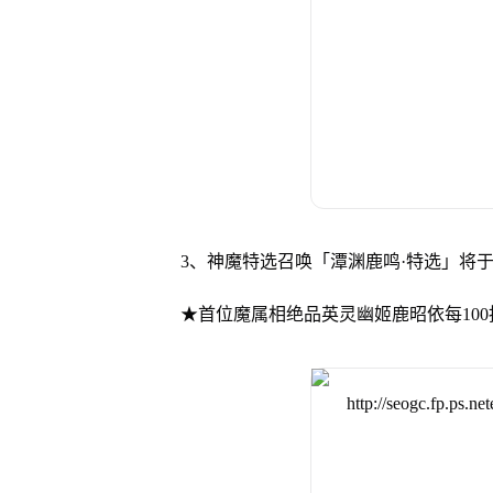
3、神魔特选召唤「潭渊鹿鸣·特选」将于3月12
★首位魔属相绝品英灵幽姬鹿昭依每100