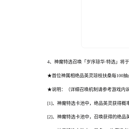
4、神魔特选召唤「岁序琼华·特选」将于3月12
★首位神属相绝品英灵琼枝扶桑每100抽
★说明：（详细召唤机制请参考游戏内
[1]、神魔特选卡池中，绝品英灵获得概率
[2]、神魔特选卡池中，召唤获得的绝