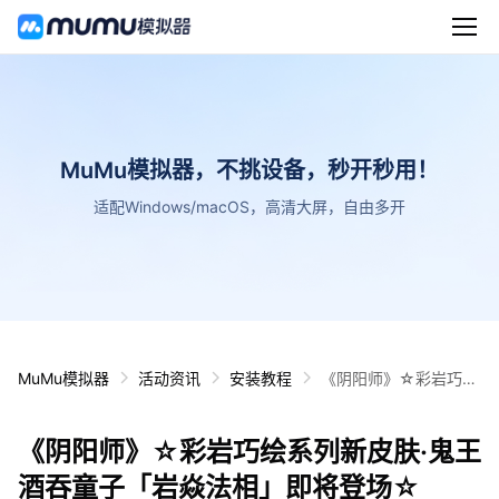
MuMu模拟器，不挑设备，秒开秒用！
适配Windows/macOS，高清大屏，自由多开
MuMu模拟器
活动资讯
安装教程
《阴阳师》☆彩岩巧绘
系列新皮肤·鬼王酒吞童
子「岩焱法相」即将登
《阴阳师》☆彩岩巧绘系列新皮肤·鬼王
场☆
酒吞童子「岩焱法相」即将登场☆