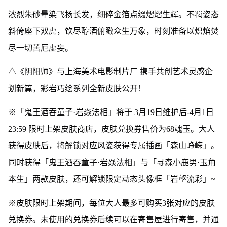
浓烈朱砂晕染飞扬长发，细碎金箔点缀熠熠生辉。不羁姿态
斜倚座下双虎，饮尽醇酒俯瞰众生万象，时刻准备以炽焰焚
尽一切苦厄虚妄。
△《阴阳师》与上海美术电影制片厂 携手共创艺术灵感企
划新篇，彩岩巧绘系列全新皮肤公开！
※「鬼王酒吞童子·岩焱法相」将于 3月19日维护后-4月1日
23:59 限时上架皮肤商店，皮肤兑换券售价为68魂玉。大人
获得皮肤后，将解锁对应风姿获得专属插画「森山峥嵘」。
同时获得「鬼王酒吞童子·岩焱法相」与「寻森小鹿男·玉角
本生」两款皮肤，还可解锁限定动态头像框「岩壑流彩」~
※皮肤限时上架期间，每位大人最多可购买3张对应的皮肤
兑换券。未使用的兑换券后续可以在寄售屋进行寄售，并通