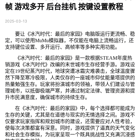
帧 游戏多开 后台挂机 按键设置教程
2025-03-13
要让《冰汽时代：最后的家园》电脑版运行更流畅、稳
定，可以使用MuMu模拟器，不仅能在电脑上流畅运行，还
支持键位设置、多开运行、高帧率等多种实用功能。
《冰汽时代：最后的家园》是一款根据STEAM年度热
销游戏《冰汽时代》改编的末世城市生存经营手游。游戏设
定在19世纪蒸汽时代，地球突遭冰霜灾难袭击，全球温度骤
然下降至寒冷极限，人类仅存的一座城市仰仗能量塔提供的
热量勉强生存。玩家将扮演城市的领袖，带领人们建设与管
理城市，以抵御极端严寒，并通过制定法律、管理资源和提
升市民满意度，确保城市的持续生存。
在《冰汽时代：最后的家园》中，每个选择都可能成为
生存的关键，尤其是在道德与现实的无情选择之间。游戏不
仅要求玩家指挥和规划城市的建设，还需要应对人性考验，
使每次决策都富有深意。同时，游戏提供了逼真的天气变化
和社会生存模拟，为玩家呈现一个既具挑战性又充满沉浸感