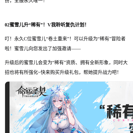
扮，全服永久唯一！
02蜜雪儿升“稀有”！V我聆听复仇计划！
叮！永久C位蜜雪儿“卷土重来”！可以升级为“稀有”冒险者
啦！蜜雪儿向您发出了加强邀请——
升级后的蜜雪儿会变为“稀有”资质、拥有全新形象，同时大
招也将有所强化~快来购买升级礼包，帮她提升战力吧！