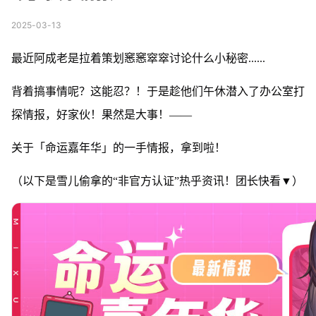
2025-03-13
最近阿成老是拉着策划窸窸窣窣讨论什么小秘密......
背着搞事情呢？这能忍？！于是趁他们午休潜入了办公室打
探情报，好家伙！果然是大事！——
关于「命运嘉年华」的一手情报，拿到啦！
（以下是雪儿偷拿的“非官方认证”热乎资讯！团长快看▼）