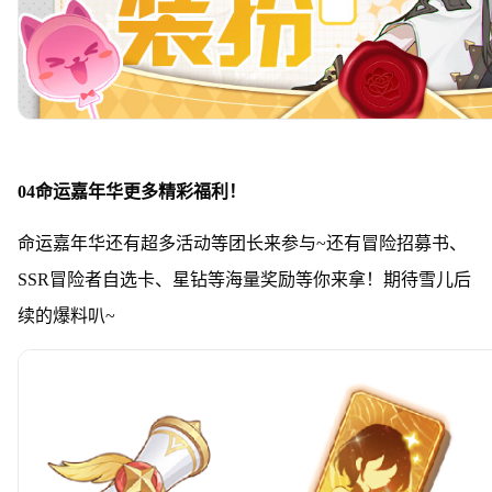
04命运嘉年华更多精彩福利！
命运嘉年华还有超多活动等团长来参与~还有冒险招募书、
SSR冒险者自选卡、星钻等海量奖励等你来拿！期待雪儿后
续的爆料叭~