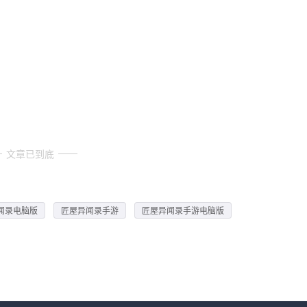
文章已到底
闻录电脑版
匠屋异闻录手游
匠屋异闻录手游电脑版