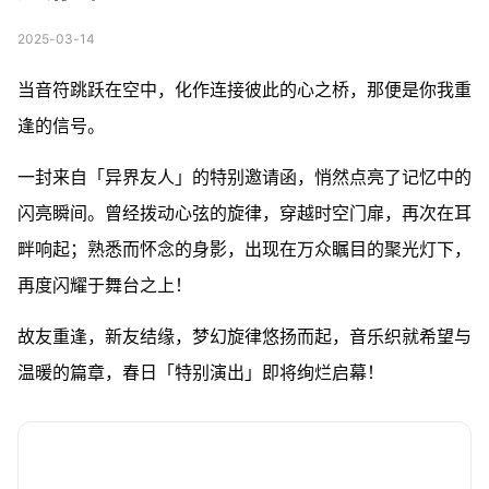
2025-03-14
当音符跳跃在空中，化作连接彼此的心之桥，那便是你我重
逢的信号。
一封来自「异界友人」的特别邀请函，悄然点亮了记忆中的
闪亮瞬间。曾经拨动心弦的旋律，穿越时空门扉，再次在耳
畔响起；熟悉而怀念的身影，出现在万众瞩目的聚光灯下，
再度闪耀于舞台之上！
故友重逢，新友结缘，梦幻旋律悠扬而起，音乐织就希望与
温暖的篇章，春日「特别演出」即将绚烂启幕！