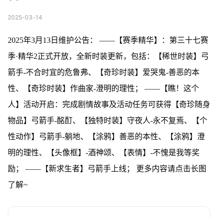
2025-03-14
2025年3月13日维护公告： ——【赛季精华】：第三十七赛
季·精华2正式开放，全新时装更新，包括：【稀世时装】弓
箭手-不合时宜的危鲁弗、【奇珍时装】爱哭鬼-善恶的本
性、【奇珍时装】作曲家-澄明的理性； ——【瞧！这个
人】活动开启：完成剧情故事及活动任务可获得【奇珍随身
物品】弓箭手-酩酊、【独特时装】守夜人-永不复焉、【个
性动作】弓箭手-躺地、【涂鸦】善恶的本性、【涂鸦】澄
明的理性、【头像框】-酒神颂、【表情】-不愧是我等奖
励； ——【新求生者】弓箭手上线； 更多内容请点击长图
了解~