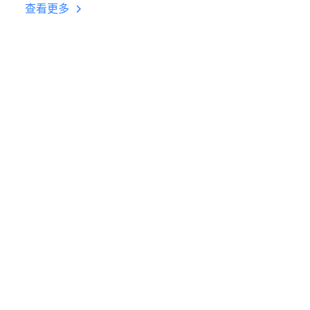
台挂机 按键设置教程
查看更多