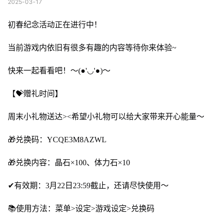
2025-03-17
初春纪念活动正在进行中！
当前游戏内依旧有很多有趣的内容等待你来体验~
快来一起看看吧！～(●'◡'●)～
【💝赠礼时间】
周末小礼物送达><希望小礼物可以给大家带来开心能量～
🎁兑换码：YCQE3M8AZWL
🎁兑换内容：晶石×100、体力石×10
✔有效期：3月22日23:59截止，还请尽快使用～
📚使用方法：菜单>设定>游戏设定>兑换码