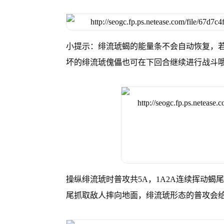
小提示：绯流琥蝎的能量条不会自动恢复，若
坏的绯流琥傀儡也可在下回合继续进行战斗
操纵绯流琥时普攻共5A，1A2A连续挥动蝎
尾抓取敌人摔向地面，绯流琥形态的普攻会