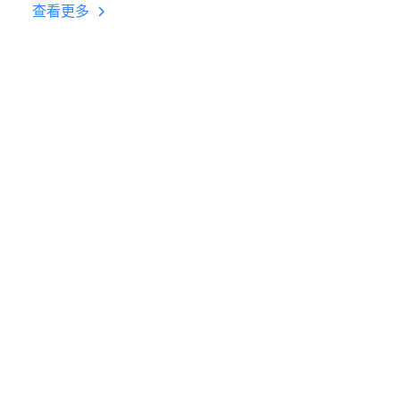
台挂机 按键设置教程
查看更多