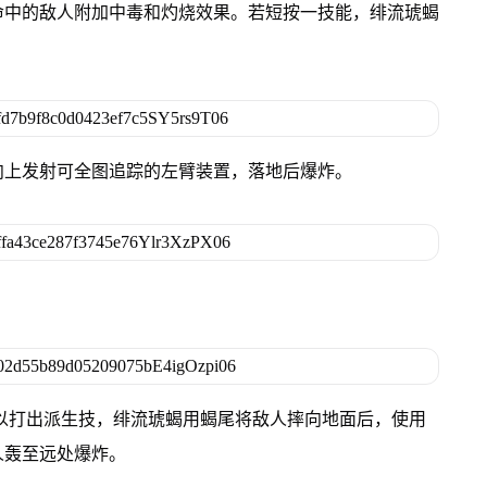
命中的敌人附加中毒和灼烧效果。若短按一技能，绯流琥蝎
向上发射可全图追踪的左臂装置，落地后爆炸。
以打出派生技，绯流琥蝎用蝎尾将敌人摔向地面后，使用
人轰至远处爆炸。