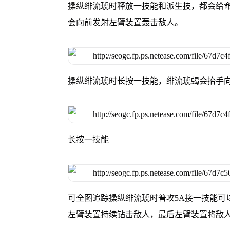
操纵绯流琥时释放一技能和派生技，都会给
会向前发射左臂装置轰击敌人。
操纵绯流琥时长按一技能，绯流琥蝎会抬手
长按一技能
可全图追踪操纵绯流琥时普攻5A接一技能可
左臂装置持续钻击敌人，最后左臂装置将敌