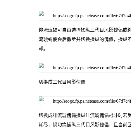
绯流琥蝎可自由选择操纵三代目风影傀儡或绯
流琥蝎便会后撤步并切换操纵的傀儡，操纵
却。
切换成三代目风影傀儡
切换成绯流琥傀儡操纵绯流琥傀儡战斗时若
耗尽，蝎切换操纵三代目风影傀儡，且当前