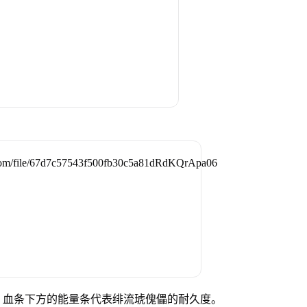
，血条下方的能量条代表绯流琥傀儡的耐久度。