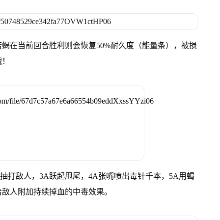
蝎在当前回合胜利则会恢复50%耐久度（能量条），被损
哦！
尾抽打敌人，3A跃起甩尾，4A张嘴喷出毒针千本，5A用蝎
给敌人附加持续掉血的中毒效果。