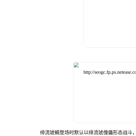
绯流琥蝎登场时默认以绯流琥傀儡形态战斗